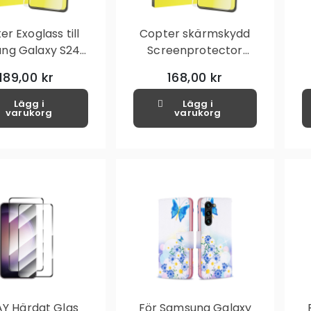
r Exoglass till
Copter skärmskydd
ng Galaxy S24+
Screenprotector
(S24 Plus)
Samsung Galaxy S24+
S
189,00 kr
168,00 kr
(S24 Plus)
Lägg i
Lägg i
varukorg
varukorg
Y Härdat Glas
För Samsung Galaxy