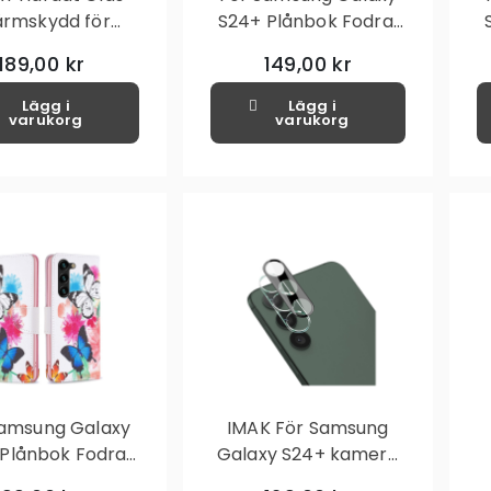
ärmskydd för
S24+ Plånbok Fodral
ng Galaxy S24+
Skal Mönster Skydd
189,00 kr
149,00 kr
Lägg i
Lägg i
varukorg
varukorg
Samsung Galaxy
IMAK För Samsung
Plånbok Fodral
Galaxy S24+ kamera
 Mönster Skydd
linsskydd härdat glas
S