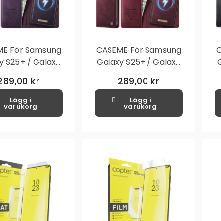
E För Samsung
CASEME För Samsung
C
y S25+ / Galaxy
Galaxy S25+ / Galaxy
Plånboksfodral
S24+ Plånboksfodral
289,00 kr
289,00 kr
etisk Avtagbar
Magnetisk Avtagbar
D Skydd - Lila
RFID Skydd - Röd
Lägg i
Lägg i
varukorg
varukorg