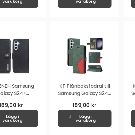
varukorg
varukorg
ZNEH Samsung
KT Plånboksfodral till
K
alaxy S24+
Samsung Galaxy S24+
S
ånboksfodral
- Grön
189,00 kr
189,00 kr
Lägg i
Lägg i
varukorg
varukorg