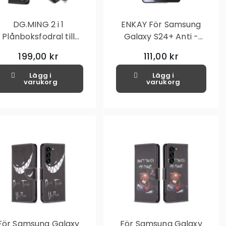
DG.MING 2 i 1
ENKAY För Samsung
Plånboksfodral till
Galaxy S24+ Anti -
amsung Galaxy S24+
Spion Skärmskydd Full
199,00 kr
111,00 kr
täckning
Lägg i
Lägg i
varukorg
varukorg
För Samsung Galaxy
För Samsung Galaxy