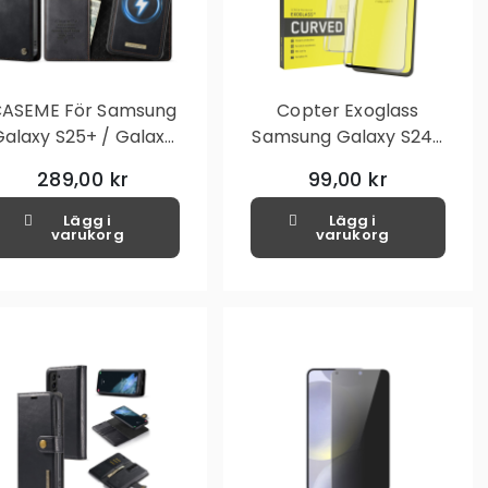
ASEME För Samsung
Copter Exoglass
Galaxy S25+ / Galaxy
Samsung Galaxy S24+
S24+ Plånboksfodral
Curved Frame Svart
289,00 kr
99,00 kr
Magnetisk Avtagbar
RFID Skydd - Svart
Lägg i
Lägg i
varukorg
varukorg