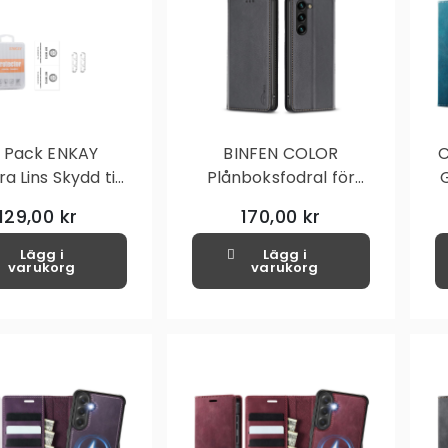
- Pack ENKAY
BINFEN COLOR
C
 Lins Skydd till
Plånboksfodral för
ng Galaxy S24+
Samsung Galaxy S24+
129,00 kr
170,00 kr
- Svart
Lägg i
Lägg i
varukorg
varukorg