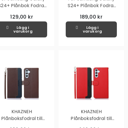
S24+ Plånbok Fodral
S24+ Plånbok Fodral
Skal Mönster Skydd
Skal Mönster Skydd
129,00 kr
189,00 kr
Lägg i
Lägg i
varukorg
varukorg
KHAZNEH
KHAZNEH
Plånboksfodral till
Plånboksfodral till
amsung Galaxy S24+
Samsung Galaxy S24+