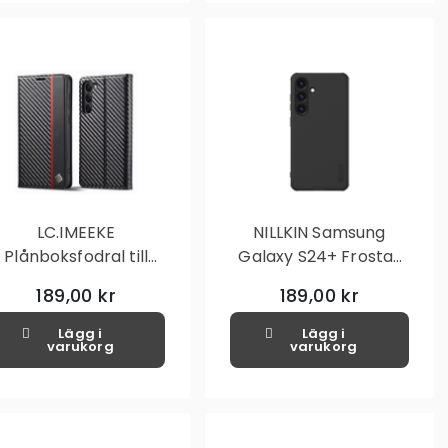
LC.IMEEKE
NILLKIN Samsung
Plånboksfodral till
Galaxy S24+ Frostat
amsung Galaxy S24+
skal hårt - Svart
189,00 kr
189,00 kr
- Svart
Lägg i
Lägg i
varukorg
varukorg