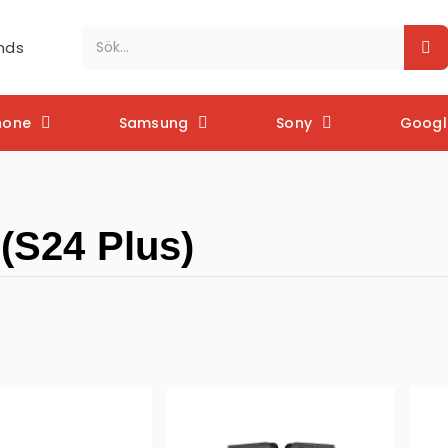
nds
hone
Samsung
Sony
Google
(S24 Plus)