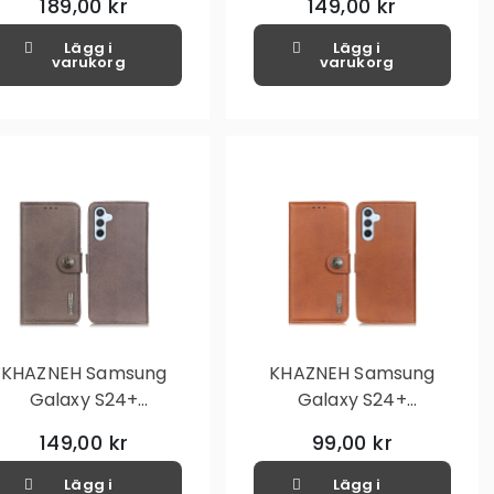
189,00 kr
149,00 kr
- Brun/Blå
- Röd/Svart
Lägg i
Lägg i
varukorg
varukorg
KHAZNEH Samsung
KHAZNEH Samsung
Galaxy S24+
Galaxy S24+
Plånboksfodral
Plånboksfodral
149,00 kr
99,00 kr
Lägg i
Lägg i