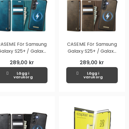
ASEME För Samsung
CASEME För Samsung
Galaxy S25+ / Galaxy
Galaxy S25+ / Galaxy
S24+ Plånboksfodral
S24+ Plånboksfodral
289,00 kr
289,00 kr
Magnetisk Avtagbar
Magnetisk Avtagbar
RFID Skydd - Blå
RFID Skydd - Coffee
Lägg i
Lägg i
varukorg
varukorg