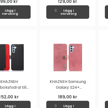
99,00 kr
129,00 kr
linsfilm
Lägg i
Lägg i
varukorg
varukorg
KHAZNEH
KHAZNEH Samsung
boksfodral till
Galaxy S24+
ng Galaxy S24+
Plånboksfodral
152,00 kr
189,00 kr
 Svart/Röd
Lägg i
Lägg i