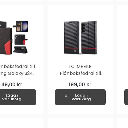
nboksfodral till
LC.IMEEKE
ng Galaxy S24+
Plånboksfodral till
- Svart
Samsung Galaxy S24+
S
149,00 kr
199,00 kr
- Svart
Lägg i
Lägg i
varukorg
varukorg